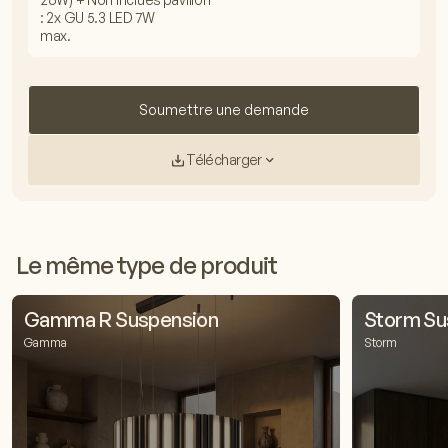
: 2x GU 5.3 LED 7W
max.
Soumettre une demande
Télécharger
Le même type de produit
Gamma R Suspension
Storm Su
Gamma
Storm