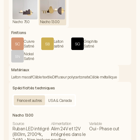
Nacho 750
Nacho 1300
Finitions
Cuivre
Laiton
Graphite
Satiné
satiné
Satiné
Nickel
Satiné
Matériaux
Laiton massif
Câble textile
Diffuseur polycarbonate
Câble métallique
Spécificités techniques
France et autres
USA & Canada
Nacho 1300
Source
Alimentation
Variable
Ruban LED intégré
Alim 24V et 12V
Oui - Phase cut
(810lm, 2700°k,
intégrées dans le
26W) + Non inclues
pavillon