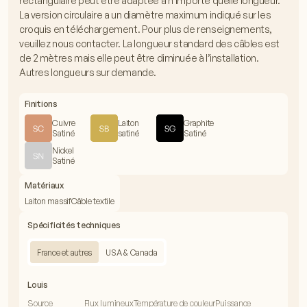
rectangulaire peut être adaptée à n’importe quelle longueur.
La version circulaire a un diamètre maximum indiqué sur les
croquis en téléchargement. Pour plus de renseignements,
veuillez nous contacter. La longueur standard des câbles est
de 2 mètres mais elle peut être diminuée à l’installation.
Autres longueurs sur demande.
Finitions
Cuivre
Laiton
Graphite
Satiné
satiné
Satiné
Nickel
Satiné
Matériaux
Laiton massif
Câble textile
Spécificités techniques
France et autres
USA & Canada
Louis
Source
Flux lumineux
Température de couleur
Puissance