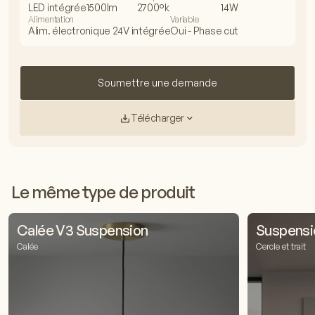
LED intégrée
1500lm
2700°k
14W
Alimentation
Variable
Alim. électronique 24V intégrée
Oui - Phase cut
Soumettre une demande
Télécharger
Le même type de produit
Calée V3 Suspension
Suspensio
Calée
Cercle et trait