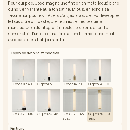
Pour leur pied, José imagine une finition en métal laqué blanc
ou noir, en variante au laiton satiné. Et puis, en écho à sa
fascination pour les métiers d’art japonais, celui-ci développe
le bois brûlé ou toasté, une technique inédite que la
manufacture a dû intégrer à sa palette de pratiques. La
sensorialité d’une telle matière se fond harmonieusement
avec celle des abat-jours en lin.
Types de dessins et modèles
Clopes 09-40
Clopes 09-80
Clopes 14-70
Clopes 14-100
Clopes 20-100
Clopes 20-145
Clopes 20-145
Clopes 20-100
susp
susp
Finitions