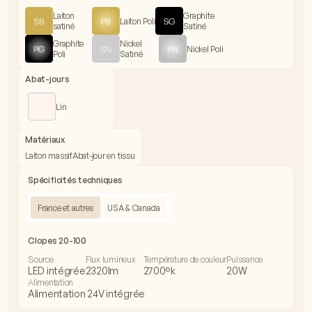
Laiton
Graphite
Laiton Poli
satiné
Satiné
Graphite
Nickel
Nickel Poli
Poli
Satiné
Abat-jours
Lin
Matériaux
Laiton massif
Abat-jour en tissu
Spécificités techniques
France et autres
USA & Canada
Clopes 20-100
Source
Flux lumineux
Température de couleur
Puissance
LED intégrée
2320lm
2700°k
20W
Alimentation
Alimentation 24V intégrée