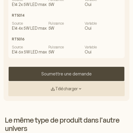
E14 2x 5W LED max
5W
Oui
RT5014
Source
Puissance
Variable
E14 4x 5W LED max
5W
Oui
RT5016
Source
Puissance
Variable
E14 6x 5W LED max
5W
Oui
Soumettre une demande
Télécharger
Le même type de produit dans l'autre
univers