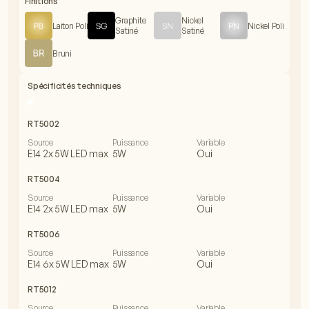
Finitions
Graphite
Nickel
Laiton Poli
Nickel Poli
Satiné
Satiné
Bruni
Spécificités techniques
RT5002
Source
Puissance
Variable
E14 2x 5W LED max
5W
Oui
RT5004
Source
Puissance
Variable
E14 2x 5W LED max
5W
Oui
RT5006
Source
Puissance
Variable
E14 6x 5W LED max
5W
Oui
RT5012
Source
Puissance
Variable