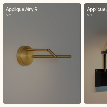
Applique Airy R
Applique 
Airy
Airy