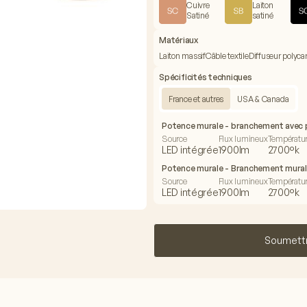
Cuivre
Laiton
Satiné
satiné
Matériaux
Laiton massif
Câble textile
Diffuseur polyca
Spécificités techniques
France et autres
USA & Canada
Potence murale - branchement avec 
Source
Flux lumineux
Températur
LED intégrée
1900lm
2700°k
Potence murale - Branchement mural
Source
Flux lumineux
Températur
LED intégrée
1900lm
2700°k
Soumett