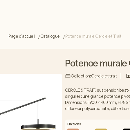
Page d'accueil
Catalogue
Potence murale Cercle et Trait
Potence murale C
Collection:
Cercle et trait
CERCLE & TRAIT, suspension best-se
singulier : une grande potence pivo
Dimensions 1 900 × 400 mm, H 785 
diffuseur polycarbonate, câble tissu
Finitions