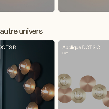
autre univers
 DOTS B
Applique DOTS C
Dots