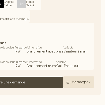
Graphite
Nickel
Satiné
Satiné
rbonate
Câble métallique
prise
e de couleur
Puissance
Alimentation
Variable
19W
Branchement avec prise
Variateur à main
e de couleur
Puissance
Alimentation
Variable
19W
Branchement mural
Oui - Phase cut
Télécharger
re une demande