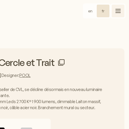
en
fr
ercle et Trait
Designer:
POOL
ller de CVL, se décline désormais en nouveau luminaire
tante.
mm Leds 2 700 K° 1 900 lumens, dimmable Laiton massif,
 noir, câble acier noir. Branchement mural ou secteur.