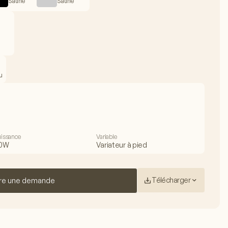
Satiné
Satiné
u
uissance
Variable
0W
Variateur à pied
Télécharger
re une demande