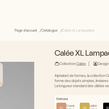
Page d'accueil
Catalogue
Calée XL Lampadaire
Calée XL Lampa
Collection:
Calée
Design
Alphabet de formes, la collection C
forme des objets simples, linéaires 
La longueur standard des câbles est 
Finitions
Cuivre
Laiton