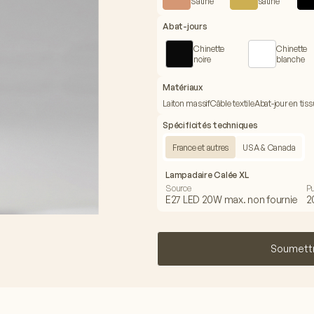
Satiné
satiné
Abat-jours
Chinette
Chinette
noire
blanche
Matériaux
Laiton massif
Câble textile
Abat-jour en tiss
Spécificités techniques
France et autres
USA & Canada
Lampadaire Calée XL
Source
P
E27 LED 20W max. non fournie
2
Soumett