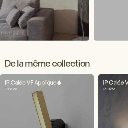
De la même collection
IP Calée VF Applique 🌢
IP Calée 
IP Calée
IP Calée