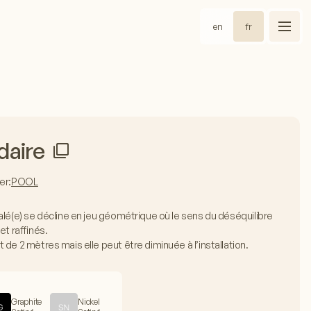
en
fr
daire
er:
POOL
alé(e) se décline en jeu géométrique où le sens du déséquilibre
et raffinés.
de 2 mètres mais elle peut être diminuée à l’installation.
Graphite
Nickel