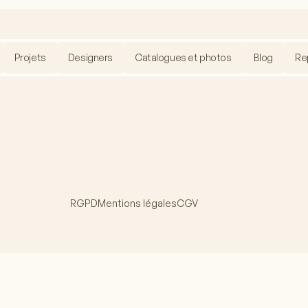
Projets
Designers
Catalogues et photos
Blog
Re
RGPD
Mentions légales
CGV