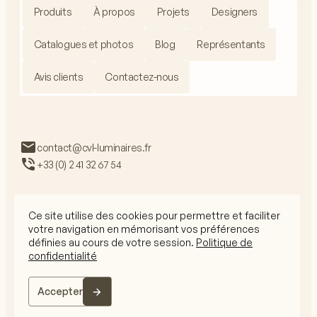
Produits
À propos
Projets
Designers
Catalogues et photos
Blog
Représentants
Avis clients
Contactez-nous
contact@cvl-luminaires.fr
+33 (0) 2 41 32 67 54
Ce site utilise des cookies pour permettre et faciliter
votre navigation en mémorisant vos préférences
RGPD
définies au cours de votre session.
Politique de
Mentions légales
confidentialité
CGV
© 2026 CVL Tous droits réservés
Accepter
Le site internet est conçu par