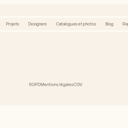
Projets
Designers
Catalogues et photos
Blog
Re
RGPD
Mentions légales
CGV