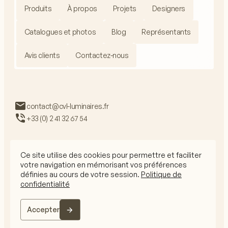
Produits
À propos
Projets
Designers
Catalogues et photos
Blog
Représentants
Avis clients
Contactez-nous
contact@cvl-luminaires.fr
+33 (0) 2 41 32 67 54
Ce site utilise des cookies pour permettre et faciliter
votre navigation en mémorisant vos préférences
RGPD
définies au cours de votre session.
Politique de
Mentions légales
confidentialité
CGV
© 2026 CVL Tous droits réservés
Accepter
Le site internet est conçu par