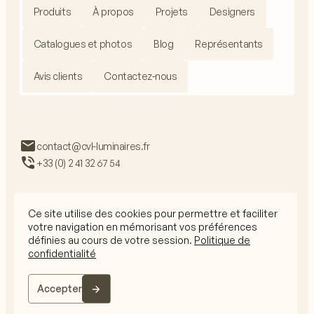
Produits
À propos
Projets
Designers
Catalogues et photos
Blog
Représentants
Avis clients
Contactez-nous
contact@cvl-luminaires.fr
+33 (0) 2 41 32 67 54
Ce site utilise des cookies pour permettre et faciliter
votre navigation en mémorisant vos préférences
RGPD
définies au cours de votre session.
Politique de
Mentions légales
confidentialité
CGV
© 2026 CVL Tous droits réservés
Accepter
Le site internet est conçu par