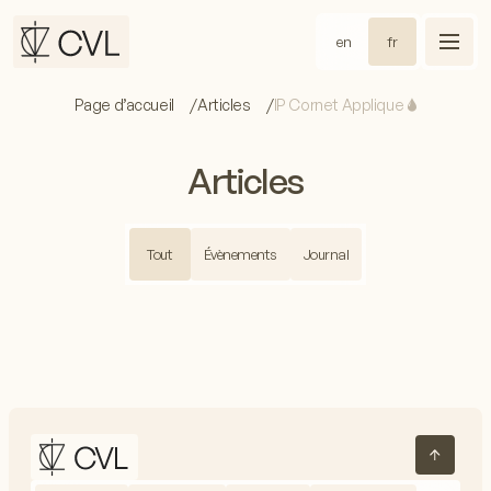
en
fr
Page d’accueil
Articles
IP Cornet Applique 🌢
Articles
Tout
Évènements
Journal