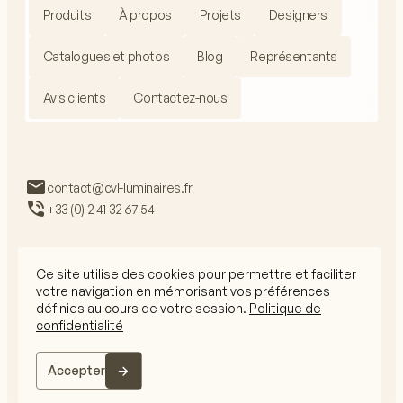
Produits
À propos
Projets
Designers
Catalogues et photos
Blog
Représentants
Avis clients
Contactez-nous
contact@cvl-luminaires.fr
+33 (0) 2 41 32 67 54
Ce site utilise des cookies pour permettre et faciliter
votre navigation en mémorisant vos préférences
RGPD
définies au cours de votre session.
Politique de
Mentions légales
confidentialité
CGV
© 2026 CVL Tous droits réservés
Accepter
Le site internet est conçu par