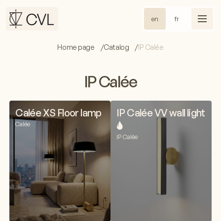
en
fr
Home page
Catalog
IP Calée
IP Calée
Calée XS Floor lamp
IP Calée VV wall light
🌢
Calée
IP Calée