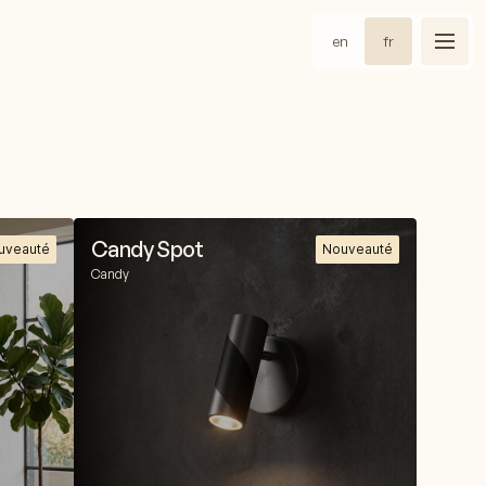
en
fr
Candy Spot
uveauté
Nouveauté
Candy