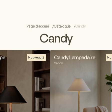
Page d'accueil
Catalogue
Candy
Candy
pe
Candy Lampadaire
Nouveauté
No
Candy