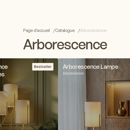
Page d'accueil
Catalogue
Arborescence
Arborescence
nce
Arborescence Lampe
Bestseller
es
Arborescence