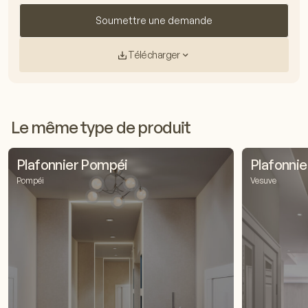
Soumettre une demande
Télécharger
Le même type de produit
Plafonnier Pompéi
Plafonni
Pompéi
Vesuve