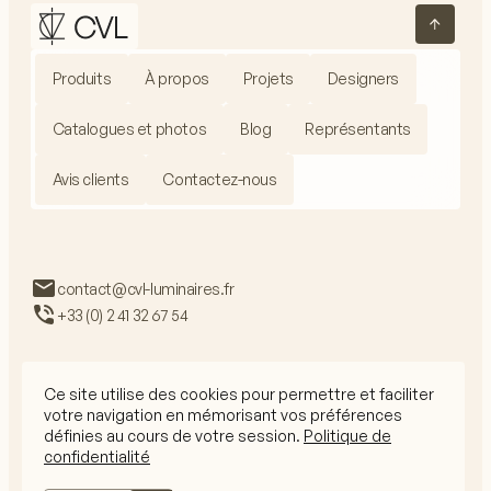
Produits
À propos
Projets
Designers
Catalogues et photos
Blog
Représentants
Avis clients
Contactez-nous
contact@cvl-luminaires.fr
+33 (0) 2 41 32 67 54
Ce site utilise des cookies pour permettre et faciliter
votre navigation en mémorisant vos préférences
RGPD
définies au cours de votre session.
Politique de
Mentions légales
confidentialité
CGV