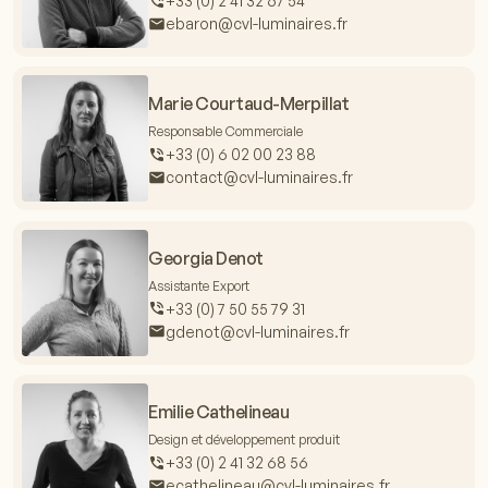
+33 (0) 2 41 32 67 54
ebaron@cvl-luminaires.fr
Marie Courtaud-Merpillat
Responsable Commerciale
+33 (0) 6 02 00 23 88
contact@cvl-luminaires.fr
Georgia Denot
Assistante Export
+33 (0) 7 50 55 79 31
gdenot@cvl-luminaires.fr
Emilie Cathelineau
Design et développement produit
+33 (0) 2 41 32 68 56
ecathelineau@cvl-luminaires.fr